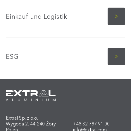
Einkauf und Logistik
ESG
Extral Sp. z o.o.
Wygoda 2, 44-240 Żory
+48 32 787 91 00
Polen
info@extral.com