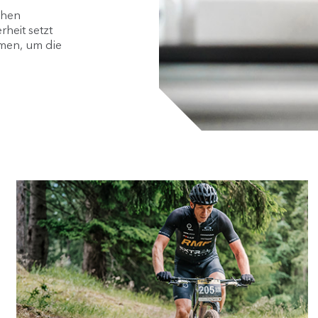
chen
heit setzt
men, um die