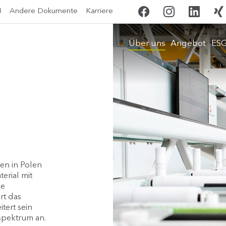
B
Andere Dokumente
Karriere
Über uns
Angebot
ES
en in Polen
erial mit
ie
rt das
tert sein
spektrum an.