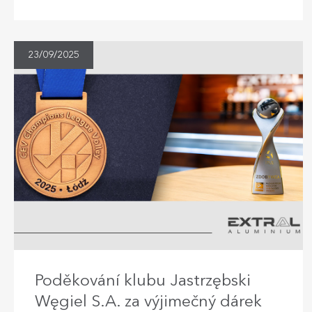
23/09/2025
Poděkování klubu Jastrzębski
Węgiel S.A. za výjimečný dárek