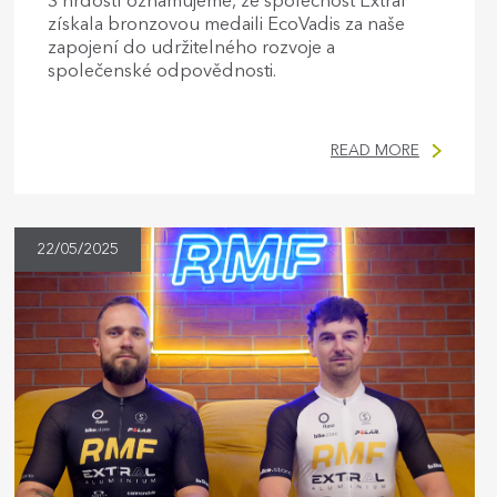
S hrdostí oznamujeme, že společnost Extral
získala bronzovou medaili EcoVadis za naše
zapojení do udržitelného rozvoje a
společenské odpovědnosti.
READ MORE
22/05/2025