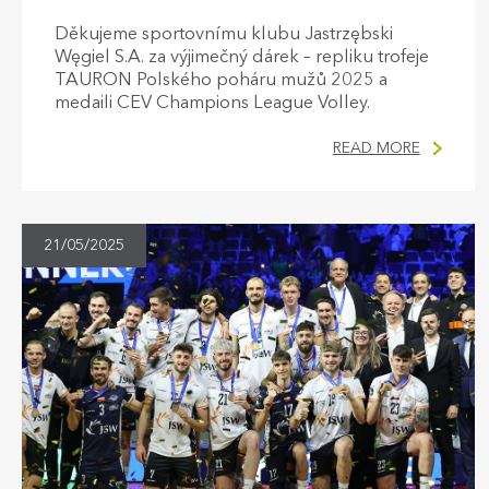
Děkujeme sportovnímu klubu Jastrzębski
Węgiel S.A. za výjimečný dárek – repliku trofeje
TAURON Polského poháru mužů 2025 a
medaili CEV Champions League Volley.
READ MORE
21/05/2025