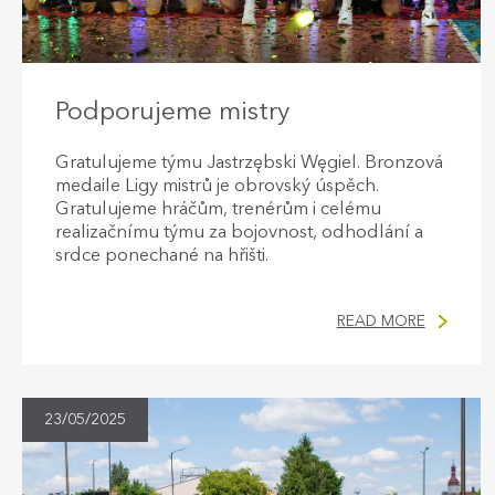
Podporujeme mistry
Gratulujeme týmu Jastrzębski Węgiel. Bronzová
medaile Ligy mistrů je obrovský úspěch.
Gratulujeme hráčům, trenérům i celému
realizačnímu týmu za bojovnost, odhodlání a
srdce ponechané na hřišti.
READ MORE
23/05/2025